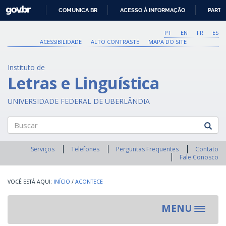
GOVBR
COMUNICA BR
ACESSO À INFORMAÇÃO
PARTI
IR
PARA
PT
EN
FR
ES
O
ACESSIBILIDADE
ALTO CONTRASTE
MAPA DO SITE
CONTEÚDO
Instituto de
Letras e Linguística
UNIVERSIDADE FEDERAL DE UBERLÂNDIA
Buscar
Serviços
Telefones
Perguntas Frequentes
Contato
Fale Conosco
INÍCIO
/
ACONTECE
MENU
Toggle
navigat