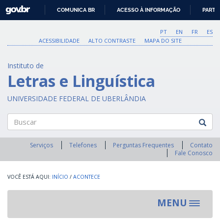
GOVBR
COMUNICA BR
ACESSO À INFORMAÇÃO
PARTI
IR
PARA
PT
EN
FR
ES
O
ACESSIBILIDADE
ALTO CONTRASTE
MAPA DO SITE
CONTEÚDO
Instituto de
Letras e Linguística
UNIVERSIDADE FEDERAL DE UBERLÂNDIA
Buscar
Serviços
Telefones
Perguntas Frequentes
Contato
Fale Conosco
INÍCIO
/
ACONTECE
MENU
Toggle
navigat