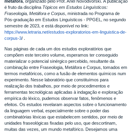
metáfora
, organizado pelo Prof. Ariel Novodvorski. A publicação
é fruto da disciplina
Tópicos em Estudos Linguísticos:
Fraseologia, Metáfora e Corpus
, ministrada no Programa de
Pós-graduação em Estudos Linguísticos - PPGEL, no segundo
semestre de 2023, e está disponível no link:
https://www.letraria.net/estudos-exploratorios-em-linguistica-de-
corpus-3
/ .
Nas páginas de cada um dos estudos exploratórios que
compõem este terceiro volume, esperamos ter conseguido
materializar o potencial sinérgico percebido, resultante da
combinação entre Fraseologia, Metáfora e Corpus, tomados em
termos metafóricos, como a fusão de elementos químicos num
experimento. Nesse laboratório que constituímos para
realização dos trabalhos, por meio de procedimentos e
ferramentas tecnológicas aplicadas à indagação e exploração
empírica do léxico, pudemos observar fatos, fenômenos e
efeitos. Os estudos revelaram aspectos sobre o funcionamento
da linguagem verbal, especialmente sobre o poder das
combinatórias léxicas que estabelecem sentidos, por meio de
unidades fraseológicas fixadas pelo uso, que descortinam,
muitas das vezes, um mundo metafórico. Desejamos uma