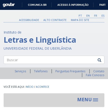
GOVBR
COMUNICA BR
ACESSO À INFORMAÇÃO
PARTI
IR
PARA
PT
EN
FR
ES
O
ACESSIBILIDADE
ALTO CONTRASTE
MAPA DO SITE
CONTEÚDO
Instituto de
Letras e Linguística
UNIVERSIDADE FEDERAL DE UBERLÂNDIA
Buscar
Serviços
Telefones
Perguntas Frequentes
Contato
Fale Conosco
INÍCIO
/
ACONTECE
MENU
Toggle
navigat