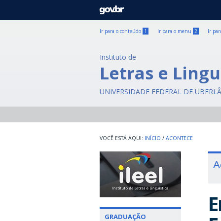
GOVBR
Ir para o conteúdo
1
Ir para o menu
2
Ir pa
Instituto de
Letras e Lingu
UNIVERSIDADE FEDERAL DE UBERL
INÍCIO
/
ACONTECE
A
E
GRADUAÇÃO