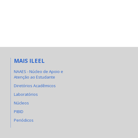
MAIS ILEEL
NAAES - Núcleo de Apoio e
Atenção ao Estudante
Diretórios Acadêmicos
Laboratórios
Núcleos
PIBID
Periódicos