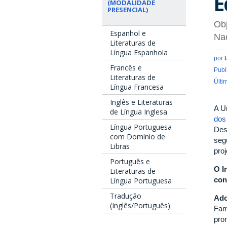
E
(MODALIDADE
PRESENCIAL)
Obj
Espanhol e
Na
Literaturas de
Língua Espanhola
por
Francês e
Publ
Literaturas de
Últi
Língua Francesa
Inglês e Literaturas
A U
de Língua Inglesa
dos 
Língua Portuguesa
Des
com Domínio de
seg
Libras
pro
Português e
O I
Literaturas de
con
Língua Portuguesa
Tradução
Ado
(Inglês/Português)
Fam
pro