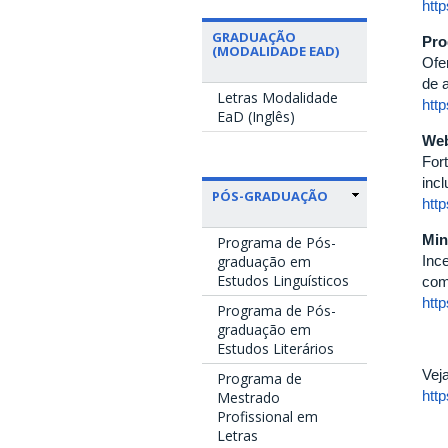
http
GRADUAÇÃO
Pro
(MODALIDADE EAD)
Ofe
de 
Letras Modalidade
http
EaD (Inglês)
Web
For
inc
PÓS-GRADUAÇÃO
http
Min
Programa de Pós-
Ince
graduação em
Estudos Linguísticos
com
http
Programa de Pós-
graduação em
Estudos Literários
Veja
Programa de
http
Mestrado
Profissional em
Letras