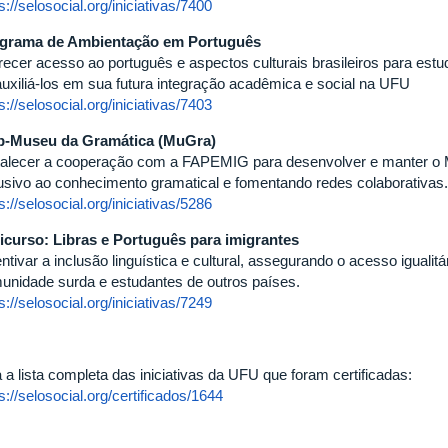
s://selosocial.org/iniciativas/7400
grama de Ambientação em Português
recer acesso ao português e aspectos culturais brasileiros para estu
auxiliá-los em sua futura integração acadêmica e social na UFU
s://selosocial.org/iniciativas/7403
-Museu da Gramática (MuGra)
talecer a cooperação com a FAPEMIG para desenvolver e manter o
lusivo ao conhecimento gramatical e fomentando redes colaborativas.
s://selosocial.org/iniciativas/5286
icurso: Libras e Português para imigrantes
ntivar a inclusão linguística e cultural, assegurando o acesso iguali
unidade surda e estudantes de outros países.
s://selosocial.org/iniciativas/7249
 a lista completa das iniciativas da UFU que foram certificadas:
s://selosocial.org/certificados/1644