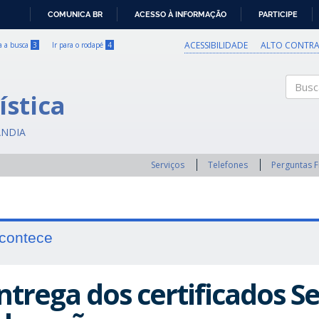
COMUNICA BR
ACESSO À INFORMAÇÃO
PARTICIPE
IR
PARA
ACESSIBILIDADE
ALTO CONTRA
ra a busca
3
Ir para o rodapé
4
O
CONTEÚDO
ística
Buscar
ÂNDIA
Serviços
Telefones
Perguntas 
contece
ntrega dos certificados S