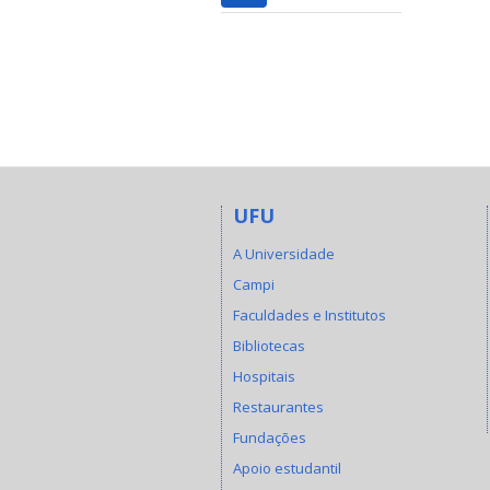
UFU
A Universidade
Campi
Faculdades e Institutos
Bibliotecas
Hospitais
Restaurantes
Fundações
Apoio estudantil