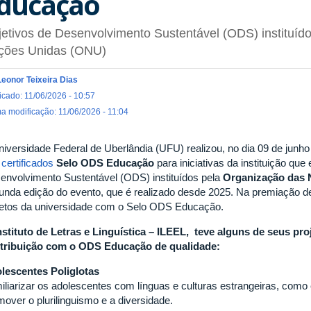
ducação
etivos de Desenvolvimento Sustentável (ODS) instituíd
ções Unidas (ONU)
Leonor Teixeira Dias
icado: 11/06/2026 - 10:57
ma modificação: 11/06/2026 - 11:04
niversidade Federal de Uberlândia (UFU) realizou, no dia 09 de junh
certificados
Selo ODS Educação
para iniciativas da instituição qu
envolvimento Sustentável (ODS) instituídos pela
Organização das 
unda edição do evento, que é realizado desde 2025. Na premiação d
jetos da universidade com o Selo ODS Educação.
nstituto de Letras e Linguística – ILEEL, teve alguns de seus pr
tribuição com o ODS Educação de qualidade:
lescentes Poliglotas
iliarizar os adolescentes com línguas e culturas estrangeiras, como 
mover o plurilinguismo e a diversidade.