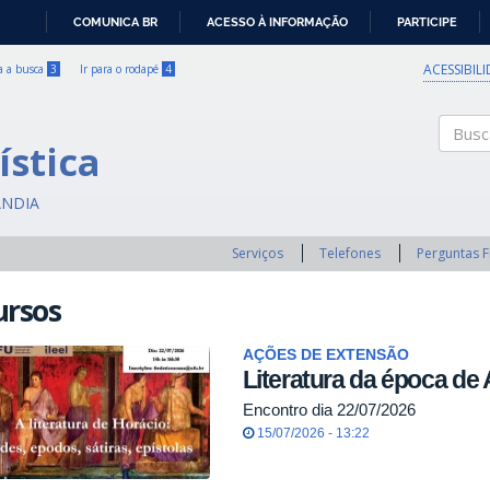
COMUNICA BR
ACESSO À INFORMAÇÃO
PARTICIPE
IR
PARA
ACESSIBIL
ra a busca
3
Ir para o rodapé
4
O
CONTEÚDO
ística
Buscar
ÂNDIA
Serviços
Telefones
Perguntas 
ursos
AÇÕES DE EXTENSÃO
Literatura da época de
Encontro dia 22/07/2026
15/07/2026 - 13:22