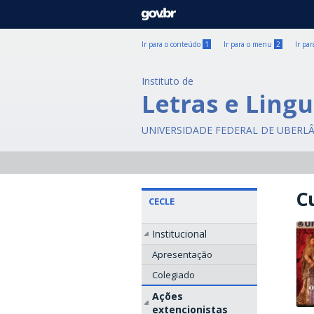
GOVBR
Ir para o conteúdo
1
Ir para o menu
2
Ir pa
Instituto de
Letras e Lingu
UNIVERSIDADE FEDERAL DE UBERL
C
CECLE
Institucional
Apresentação
Colegiado
Ações
extencionistas