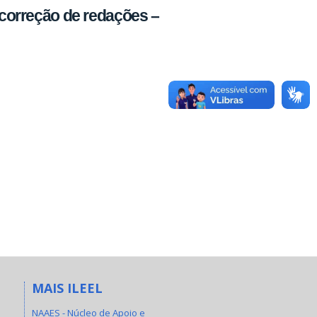
e correção de redações –
MAIS ILEEL
NAAES - Núcleo de Apoio e