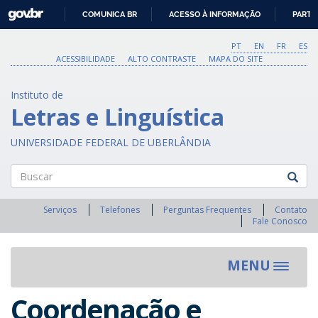
GOVBR
COMUNICA BR
ACESSO À INFORMAÇÃO
PARTI
IR
PARA
PT
EN
FR
ES
O
ACESSIBILIDADE
ALTO CONTRASTE
MAPA DO SITE
CONTEÚDO
Instituto de
Letras e Linguística
UNIVERSIDADE FEDERAL DE UBERLÂNDIA
Buscar
Serviços
Telefones
Perguntas Frequentes
Contato
Fale Conosco
MENU
Toggle
navigat
Coordenação e