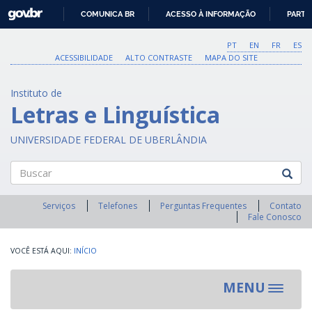
GOVBR
COMUNICA BR
ACESSO À INFORMAÇÃO
PARTI
IR
PARA
PT
EN
FR
ES
O
ACESSIBILIDADE
ALTO CONTRASTE
MAPA DO SITE
CONTEÚDO
Instituto de
Letras e Linguística
UNIVERSIDADE FEDERAL DE UBERLÂNDIA
Buscar
Serviços
Telefones
Perguntas Frequentes
Contato
Fale Conosco
INÍCIO
MENU
Toggle
navigat