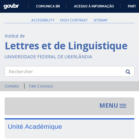
GOVBR
COMUNICA BR
ACESSO À INFORMAÇÃO
PARTI
IR
PARA
ACCESSIBILITY
HIGH CONTRAST
SITEMAP
O
CONTEÚDO
Institut de
Lettres et de Linguistique
UNIVERSIDADE FEDERAL DE UBERLÂNDIA
Rechercher
Contato
Fale Conosco
MENU
Toggle
navigat
Unité Académique