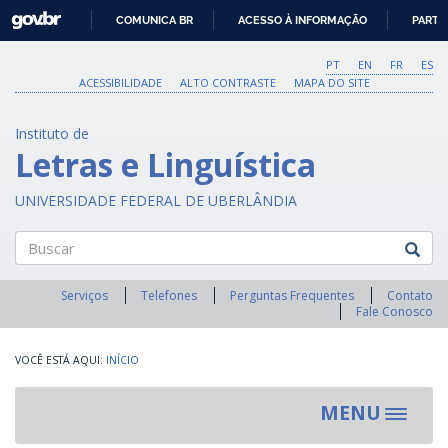
GOVBR
COMUNICA BR
ACESSO À INFORMAÇÃO
PARTI
IR
PARA
PT
EN
FR
ES
O
ACESSIBILIDADE
ALTO CONTRASTE
MAPA DO SITE
CONTEÚDO
Instituto de
Letras e Linguística
UNIVERSIDADE FEDERAL DE UBERLÂNDIA
Buscar
Serviços
Telefones
Perguntas Frequentes
Contato
Fale Conosco
INÍCIO
MENU
Toggle
navigat