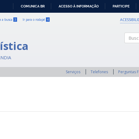
COMUNICA BR
ACESSO À INFORMAÇÃO
PARTICIPE
IR
PARA
ACESSIBIL
ra a busca
3
Ir para o rodapé
4
O
CONTEÚDO
ística
Buscar
ÂNDIA
Serviços
Telefones
Perguntas 