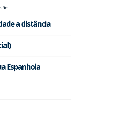
 são:
dade a distância
ial)
gua Espanhola