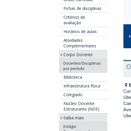
Fichas de disciplinas
Critérios de
avaliação
Horários de aulas
H
Atividades
Complementares
Corpo Docente
Docentes/Disciplinas
O
por período
Biblioteca
Infraestrutura física
Cur
Colegiado
Ube
Núcleo Docente
Cam
Estruturante (NDE)
Ave
Ube
Saiba mais
Estágio