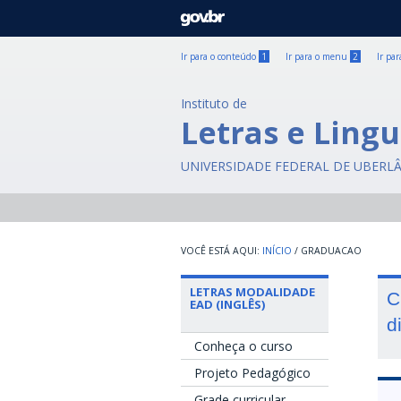
GOVBR
Ir para o conteúdo
1
Ir para o menu
2
Ir pa
Instituto de
Letras e Lingu
UNIVERSIDADE FEDERAL DE UBERL
INÍCIO
/
GRADUACAO
LETRAS MODALIDADE
C
EAD (INGLÊS)
d
Conheça o curso
Projeto Pedagógico
Grade curricular