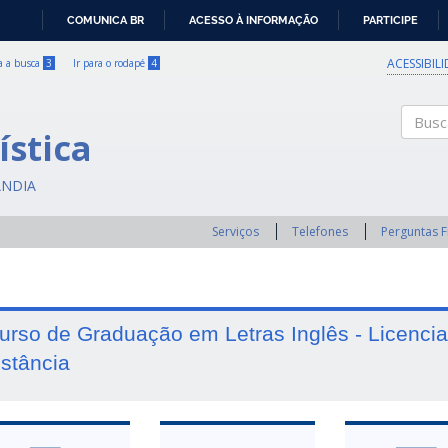
COMUNICA BR
ACESSO À INFORMAÇÃO
PARTICIPE
IR
PARA
ACESSIBIL
ra a busca
3
Ir para o rodapé
4
O
CONTEÚDO
ística
Buscar
ÂNDIA
Serviços
Telefones
Perguntas 
urso de Graduação em Letras Inglês - Licencia
istância