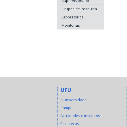
Supervisionado
Grupos de Pesquisa
Laboratórios
Monitorias
UFU
A Universidade
Campi
Faculdades e Institutos
Bibliotecas