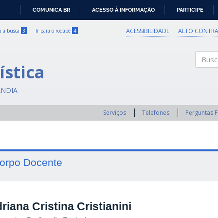
COMUNICA BR
ACESSO À INFORMAÇÃO
PARTICIPE
IR
PARA
ACESSIBILIDADE
ALTO CONTRA
ra a busca
3
Ir para o rodapé
4
O
CONTEÚDO
ística
Buscar
ÂNDIA
Serviços
Telefones
Perguntas 
orpo Docente
riana Cristina Cristianini