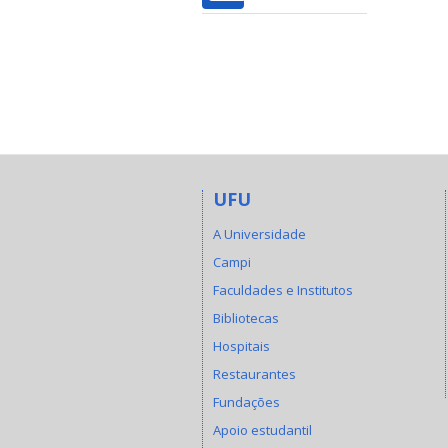
UFU
A Universidade
Campi
Faculdades e Institutos
Bibliotecas
Hospitais
Restaurantes
Fundações
Apoio estudantil