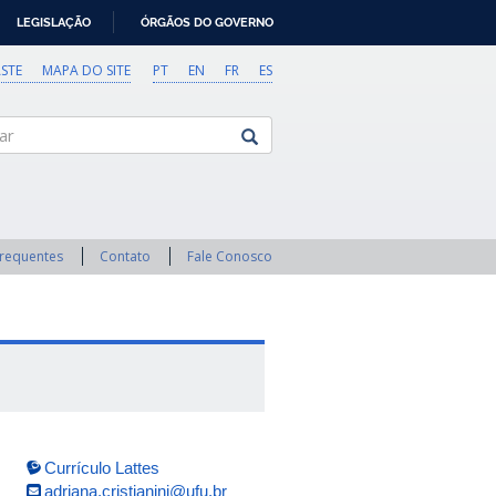
LEGISLAÇÃO
ÓRGÃOS DO GOVERNO
STE
MAPA DO SITE
PT
EN
FR
ES
Frequentes
Contato
Fale Conosco
Currículo Lattes
adriana.cristianini@ufu.br