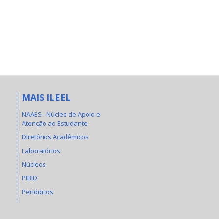
MAIS ILEEL
NAAES - Núcleo de Apoio e
Atenção ao Estudante
Diretórios Acadêmicos
Laboratórios
Núcleos
PIBID
Periódicos