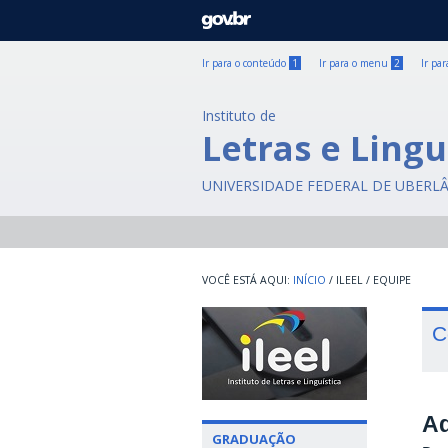
GOVBR
Ir para o conteúdo
1
Ir para o menu
2
Ir pa
Instituto de
Letras e Lingu
UNIVERSIDADE FEDERAL DE UBERL
INÍCIO
/
ILEEL
/
EQUIPE
C
Ad
GRADUAÇÃO