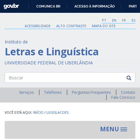
GOVBR
COMUNICA BR
ACESSO À INFORMAÇÃO
PARTI
IR
PARA
PT
EN
FR
ES
O
ACESSIBILIDADE
ALTO CONTRASTE
MAPA DO SITE
CONTEÚDO
Instituto de
Letras e Linguística
UNIVERSIDADE FEDERAL DE UBERLÂNDIA
Buscar
Serviços
Telefones
Perguntas Frequentes
Contato
Fale Conosco
INÍCIO
/
LEGISLACOES
MENU
Toggle
navigat