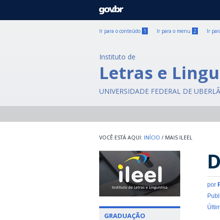
GOVBR
Ir para o conteúdo
1
Ir para o menu
2
Ir pa
Instituto de
Letras e Lingu
UNIVERSIDADE FEDERAL DE UBERL
INÍCIO
/
MAIS ILEEL
D
por
Publ
Últi
GRADUAÇÃO