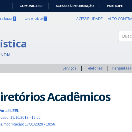
COMUNICA BR
ACESSO À INFORMAÇÃO
PARTICIPE
IR
PARA
ACESSIBILIDADE
ALTO CONTRA
ra a busca
3
Ir para o rodapé
4
O
CONTEÚDO
ística
Buscar
ÂNDIA
Serviços
Telefones
Perguntas 
iretórios Acadêmicos
Portal ILEEL
icado: 19/10/2018 - 12:55
ma modificação: 17/01/2020 - 10:56