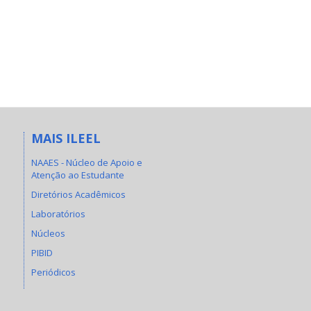
MAIS ILEEL
NAAES - Núcleo de Apoio e
Atenção ao Estudante
Diretórios Acadêmicos
Laboratórios
Núcleos
PIBID
Periódicos