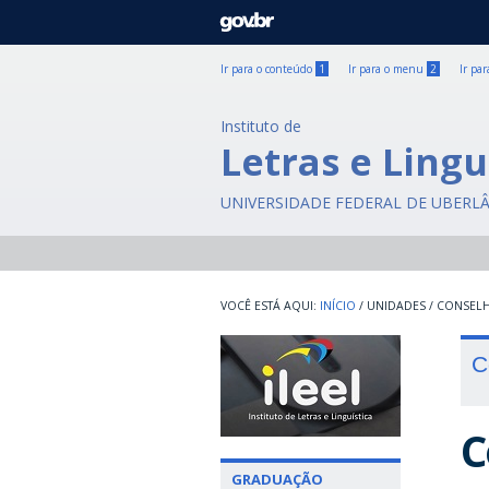
GOVBR
Ir para o conteúdo
1
Ir para o menu
2
Ir pa
Instituto de
Letras e Lingu
UNIVERSIDADE FEDERAL DE UBERL
INÍCIO
/
UNIDADES
/
CONSEL
C
C
GRADUAÇÃO