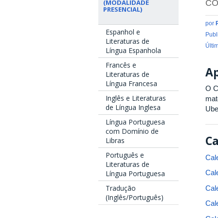
CO
(MODALIDADE
PRESENCIAL)
por
Espanhol e
Publ
Literaturas de
Últi
Língua Espanhola
Francês e
A
Literaturas de
Língua Francesa
O C
Inglês e Literaturas
mat
de Língua Inglesa
Ube
Língua Portuguesa
com Domínio de
Ca
Libras
Português e
Cal
Literaturas de
Cal
Língua Portuguesa
Tradução
Cal
(Inglês/Português)
Cal