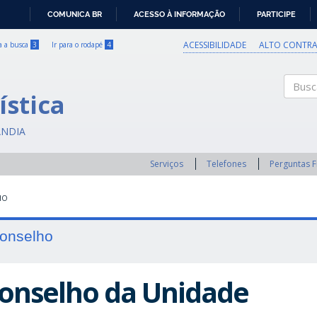
COMUNICA BR
ACESSO À INFORMAÇÃO
PARTICIPE
IR
PARA
ACESSIBILIDADE
ALTO CONTRA
ra a busca
3
Ir para o rodapé
4
O
CONTEÚDO
ística
Buscar
ÂNDIA
Serviços
Telefones
Perguntas 
HO
onselho
onselho da Unidade