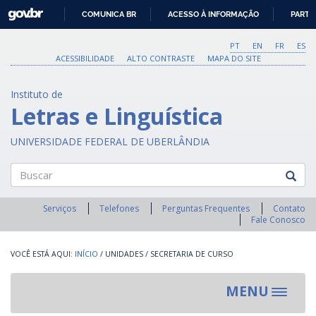
GOVBR
COMUNICA BR
ACESSO À INFORMAÇÃO
PARTI
IR
PARA
PT
EN
FR
ES
O
ACESSIBILIDADE
ALTO CONTRASTE
MAPA DO SITE
CONTEÚDO
Instituto de
Letras e Linguística
UNIVERSIDADE FEDERAL DE UBERLÂNDIA
Buscar
Serviços
Telefones
Perguntas Frequentes
Contato
Fale Conosco
INÍCIO
/
UNIDADES
/
SECRETARIA DE CURSO
MENU
Toggle
navigat