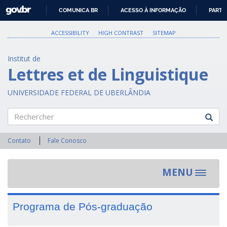
GOVBR
COMUNICA BR
ACESSO À INFORMAÇÃO
PARTI
IR
PARA
ACCESSIBILITY
HIGH CONTRAST
SITEMAP
O
CONTEÚDO
Institut de
Lettres et de Linguistique
UNIVERSIDADE FEDERAL DE UBERLÂNDIA
Rechercher
Contato
Fale Conosco
MENU
Toggle
navigat
Programa de Pós-graduação