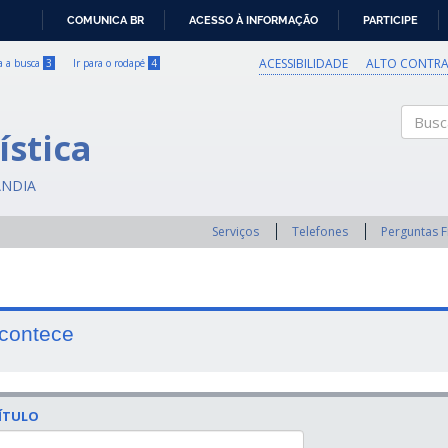
COMUNICA BR
ACESSO À INFORMAÇÃO
PARTICIPE
IR
PARA
ACESSIBILIDADE
ALTO CONTRA
ra a busca
3
Ir para o rodapé
4
O
CONTEÚDO
ística
Buscar
ÂNDIA
Serviços
Telefones
Perguntas 
contece
ÍTULO