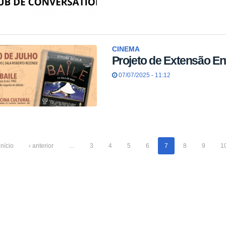
CINEMA
Projeto de Extensão En
07/07/2025 - 11:12
início
‹ anterior
…
3
4
5
6
7
8
9
1