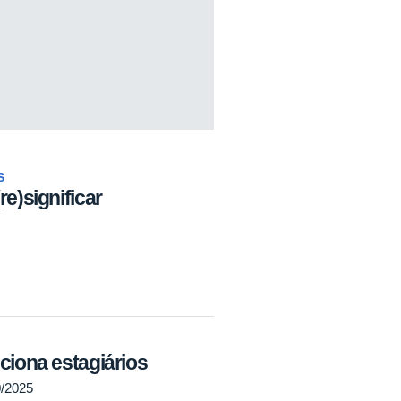
S
re)significar
ciona estagiários
0/2025