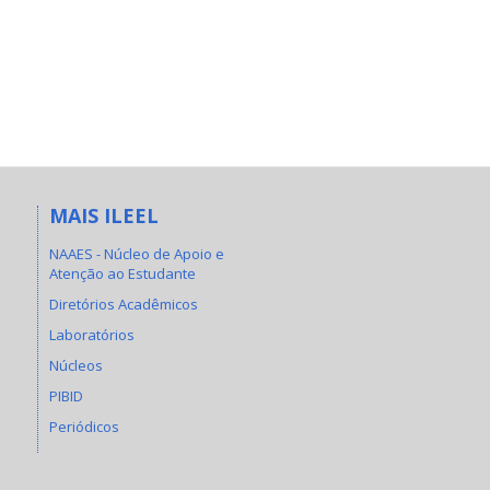
MAIS ILEEL
NAAES - Núcleo de Apoio e
Atenção ao Estudante
Diretórios Acadêmicos
Laboratórios
Núcleos
PIBID
Periódicos