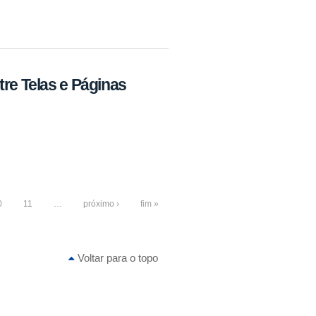
tre Telas e Páginas
0
11
…
próximo ›
fim »
Voltar para o topo