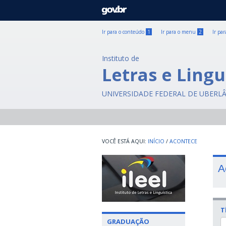
GOVBR
Ir para o conteúdo
1
Ir para o menu
2
Ir pa
Instituto de
Letras e Lingu
UNIVERSIDADE FEDERAL DE UBERL
INÍCIO
/
ACONTECE
A
T
GRADUAÇÃO