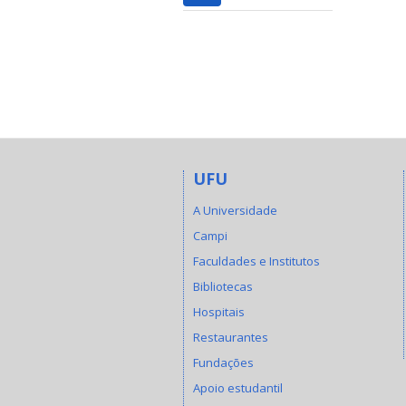
UFU
A Universidade
Campi
Faculdades e Institutos
Bibliotecas
Hospitais
Restaurantes
Fundações
Apoio estudantil