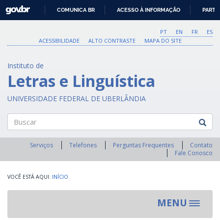
GOVBR
COMUNICA BR
ACESSO À INFORMAÇÃO
PARTI
IR
PARA
PT
EN
FR
ES
O
ACESSIBILIDADE
ALTO CONTRASTE
MAPA DO SITE
CONTEÚDO
Instituto de
Letras e Linguística
UNIVERSIDADE FEDERAL DE UBERLÂNDIA
Buscar
Serviços
Telefones
Perguntas Frequentes
Contato
Fale Conosco
INÍCIO
MENU
Toggle
navigat