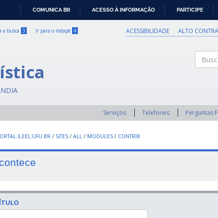
COMUNICA BR
ACESSO À INFORMAÇÃO
PARTICIPE
IR
PARA
ACESSIBILIDADE
ALTO CONTRA
ra a busca
3
Ir para o rodapé
4
O
CONTEÚDO
ística
Buscar
ÂNDIA
Serviços
Telefones
Perguntas 
RTAL.ILEEL.UFU.BR
/
SITES
/
ALL
/
MODULES
/
CONTRIB
contece
ÍTULO