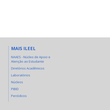
MAIS ILEEL
NAAES - Núcleo de Apoio e
Atenção ao Estudante
Diretórios Acadêmicos
Laboratórios
Núcleos
PIBID
Periódicos