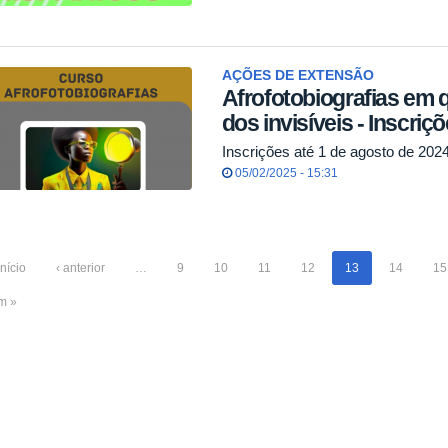
AÇÕES DE EXTENSÃO
Afrofotobiografias em q
dos invisíveis - Inscriç
Inscrições até 1 de agosto de 2024
05/02/2025 - 15:31
início
‹ anterior
…
9
10
11
12
13
14
15
im »