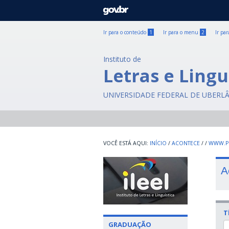
GOVBR
Ir para o conteúdo
1
Ir para o menu
2
Ir pa
Instituto de
Letras e Lingu
UNIVERSIDADE FEDERAL DE UBERL
INÍCIO
/
ACONTECE
/
/
WWW.PO
A
T
GRADUAÇÃO