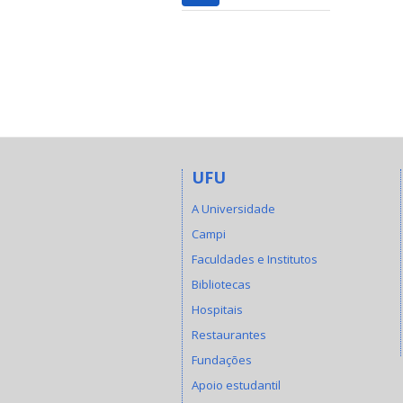
UFU
A Universidade
Campi
Faculdades e Institutos
Bibliotecas
Hospitais
Restaurantes
Fundações
Apoio estudantil