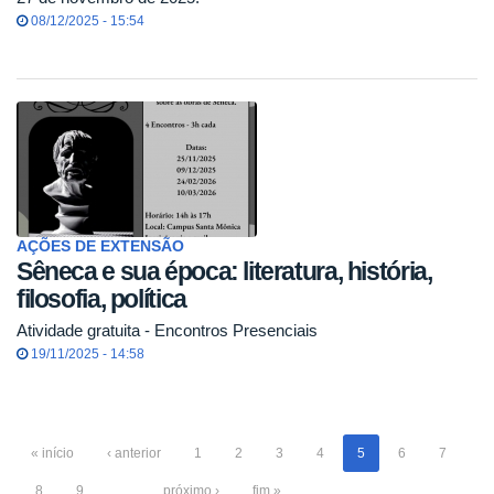
08/12/2025 - 15:54
AÇÕES DE EXTENSÃO
Sêneca e sua época: literatura, história,
filosofia, política
Atividade gratuita - Encontros Presenciais
19/11/2025 - 14:58
« início
‹ anterior
1
2
3
4
5
6
7
8
9
…
próximo ›
fim »