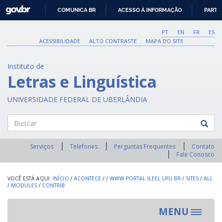
GOVBR
COMUNICA BR
ACESSO À INFORMAÇÃO
PARTI
IR
PARA
PT
EN
FR
ES
O
ACESSIBILIDADE
ALTO CONTRASTE
MAPA DO SITE
CONTEÚDO
Instituto de
Letras e Linguística
UNIVERSIDADE FEDERAL DE UBERLÂNDIA
Buscar
Serviços
Telefones
Perguntas Frequentes
Contato
Fale Conosco
INÍCIO
/
ACONTECE
/
/
WWW.PORTAL.ILEEL.UFU.BR
/
SITES
/
ALL
/
MODULES
/
CONTRIB
MENU
Toggle