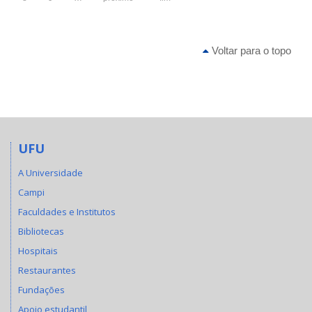
Voltar para o topo
UFU
A Universidade
Campi
Faculdades e Institutos
Bibliotecas
Hospitais
Restaurantes
Fundações
Apoio estudantil