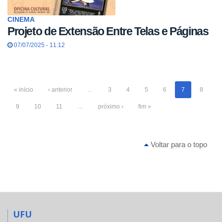
CINEMA
Projeto de Extensão Entre Telas e Páginas
07/07/2025 - 11:12
« início
‹ anterior
…
3
4
5
6
7
8
9
10
11
…
próximo ›
fim »
Voltar para o topo
UFU