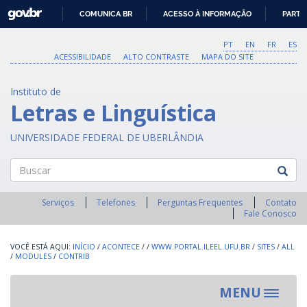
GOVBR
COMUNICA BR
ACESSO À INFORMAÇÃO
PARTI
IR
PARA
PT
EN
FR
ES
O
ACESSIBILIDADE
ALTO CONTRASTE
MAPA DO SITE
CONTEÚDO
Instituto de
Letras e Linguística
UNIVERSIDADE FEDERAL DE UBERLÂNDIA
Buscar
Serviços
Telefones
Perguntas Frequentes
Contato
Fale Conosco
INÍCIO
/
ACONTECE
/
/
WWW.PORTAL.ILEEL.UFU.BR
/
SITES
/
ALL
/
MODULES
/
CONTRIB
MENU
Toggle