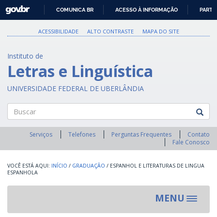
GOVBR
COMUNICA BR
ACESSO À INFORMAÇÃO
PARTI
IR
PARA
ACESSIBILIDADE
ALTO CONTRASTE
MAPA DO SITE
O
CONTEÚDO
Instituto de
Letras e Linguística
UNIVERSIDADE FEDERAL DE UBERLÂNDIA
Buscar
Serviços
Telefones
Perguntas Frequentes
Contato
Fale Conosco
INÍCIO
/
GRADUAÇÃO
/
ESPANHOL E LITERATURAS DE LINGUA
ESPANHOLA
MENU
Toggle
navigat