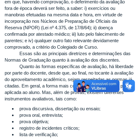
em que, havendo comprovação, o deferimento da avaliação
fora de época deverá ser feito, a saber: i) exercícios ou
manobras efetuadas na mesma data e hora, em virtude de
incorporação nos Núcleos de Preparação de Oficiais da
Reserva (NPOR) (Lei nº 4.375, de 17/8/64); ii) doença
confirmada por atestado médico; iii) luto pelo falecimento de
parentes; e iv) qualquer outro fato relevante devidamente
comprovado, a critério do Colegiado de Curso.
Essas são as principais diretrizes e determinações das
Normas de Graduação quanto à avaliação dos discentes.
Quanto às formas específicas de avaliação, há liberdade
por parte do docente, desde que, ao final, no tocante à avaliação
do aproveitamento acadêmico, sejam respeitadas as normas já
citadas. Em geral, a forma mais comum de avaliação é a prova
aplicada ao aluno. Mas, além de provas, existem diferentes
instrumentos avaliativos, tais como:
prova discursiva, dissertação ou ensaio;
prova oral, entrevista;
prova objetiva;
registro de incidentes críticos;
lista de verificação;