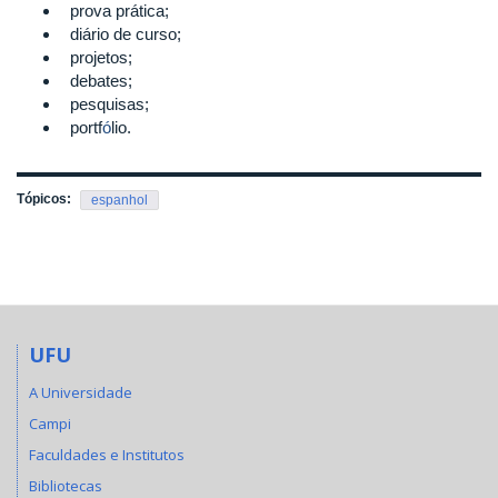
prova prática;
diário de curso;
projetos;
debates;
pesquisas;
portf
ó
lio.
Tópicos:
espanhol
UFU
A Universidade
Campi
Faculdades e Institutos
Bibliotecas