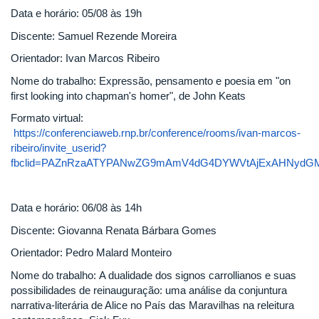
Data e horário: 05/08 às 19h
Discente: Samuel Rezende Moreira
Orientador: Ivan Marcos Ribeiro
Nome do trabalho: Expressão, pensamento e poesia em "on
first looking into chapman's homer", de John Keats
Formato virtual:
https://conferenciaweb.rnp.br/conference/rooms/ivan-marcos-
ribeiro/invite_userid?
fbclid=PAZnRzaATYPANwZG9mAmV4dG4DYWVtAjExAHNydGM
Data e horário: 06/08 às 14h
Discente: Giovanna Renata Bárbara Gomes
Orientador: Pedro Malard Monteiro
Nome do trabalho: A dualidade dos signos carrollianos e suas
possibilidades de reinauguração: uma análise da conjuntura
narrativa-literária de Alice no País das Maravilhas na releitura