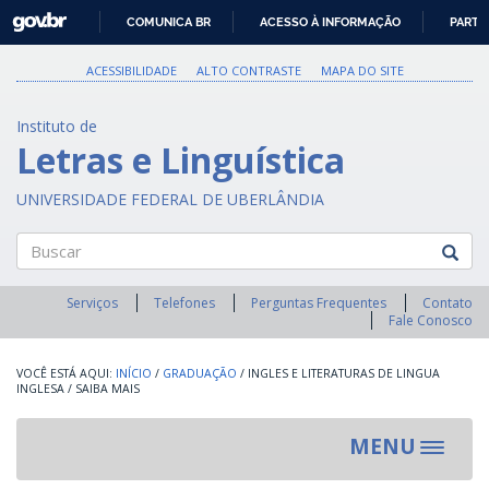
GOVBR
COMUNICA BR
ACESSO À INFORMAÇÃO
PARTI
IR
PARA
ACESSIBILIDADE
ALTO CONTRASTE
MAPA DO SITE
O
CONTEÚDO
Instituto de
Letras e Linguística
UNIVERSIDADE FEDERAL DE UBERLÂNDIA
Buscar
Serviços
Telefones
Perguntas Frequentes
Contato
Fale Conosco
INÍCIO
/
GRADUAÇÃO
/
INGLES E LITERATURAS DE LINGUA
INGLESA
/
SAIBA MAIS
MENU
Toggle
navigat