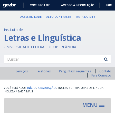
GOVBR
COMUNICA BR
ACESSO À INFORMAÇÃO
PARTI
IR
PARA
ACESSIBILIDADE
ALTO CONTRASTE
MAPA DO SITE
O
CONTEÚDO
Instituto de
Letras e Linguística
UNIVERSIDADE FEDERAL DE UBERLÂNDIA
Buscar
Serviços
Telefones
Perguntas Frequentes
Contato
Fale Conosco
INÍCIO
/
GRADUAÇÃO
/
INGLES E LITERATURAS DE LINGUA
INGLESA
/
SAIBA MAIS
MENU
Toggle
navigat