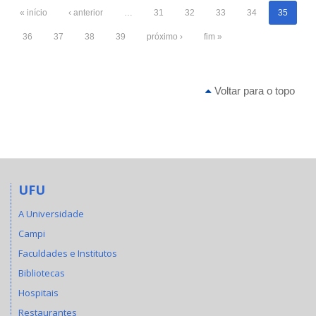
« início
‹ anterior
…
31
32
33
34
35
36
37
38
39
próximo ›
fim »
Voltar para o topo
UFU
A Universidade
Campi
Faculdades e Institutos
Bibliotecas
Hospitais
Restaurantes