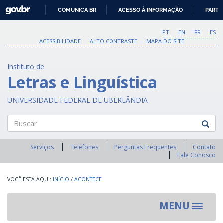
GOVBR
COMUNICA BR
ACESSO À INFORMAÇÃO
PARTI
IR
PARA
PT
EN
FR
ES
O
ACESSIBILIDADE
ALTO CONTRASTE
MAPA DO SITE
CONTEÚDO
Instituto de
Letras e Linguística
UNIVERSIDADE FEDERAL DE UBERLÂNDIA
Buscar
Serviços
Telefones
Perguntas Frequentes
Contato
Fale Conosco
INÍCIO
/
ACONTECE
MENU
Toggle
navigat