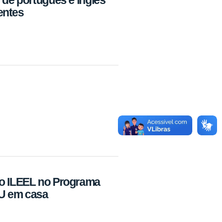
entes
do ILEEL no Programa
U em casa