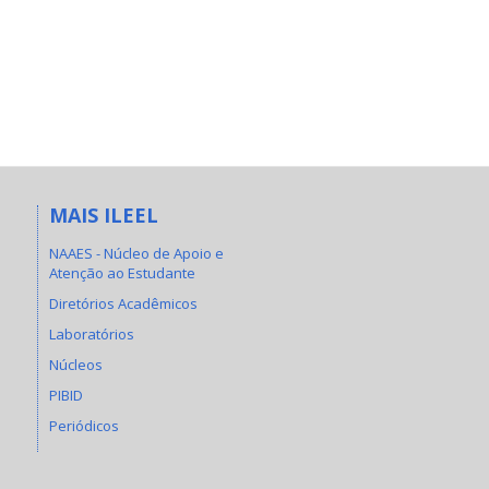
MAIS ILEEL
NAAES - Núcleo de Apoio e
Atenção ao Estudante
Diretórios Acadêmicos
Laboratórios
Núcleos
PIBID
Periódicos