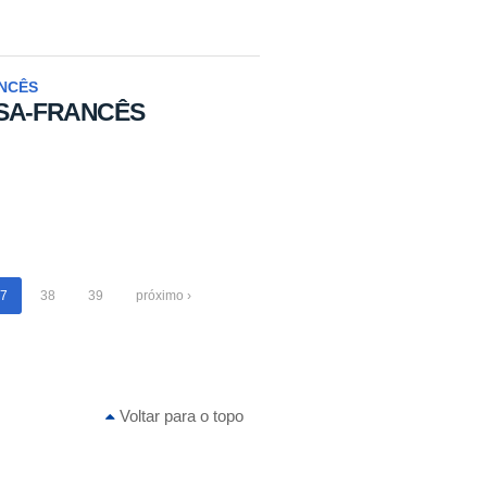
NCÊS
SA-FRANCÊS
7
38
39
próximo ›
Voltar para o topo