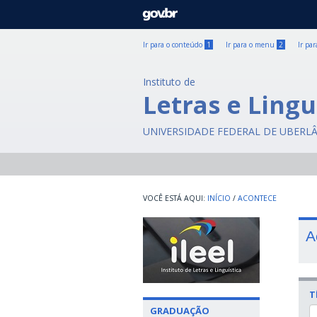
GOVBR
Ir para o conteúdo
1
Ir para o menu
2
Ir pa
Instituto de
Letras e Lingu
UNIVERSIDADE FEDERAL DE UBERL
INÍCIO
/
ACONTECE
A
T
GRADUAÇÃO