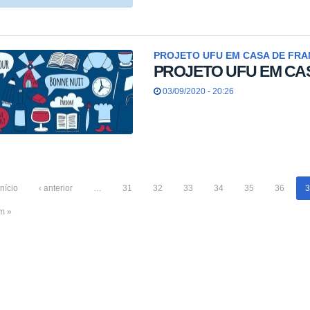
PROJETO UFU EM CASA DE FRA
PROJETO UFU EM CA
03/09/2020 - 20:26
início
‹ anterior
…
31
32
33
34
35
36
3
im »