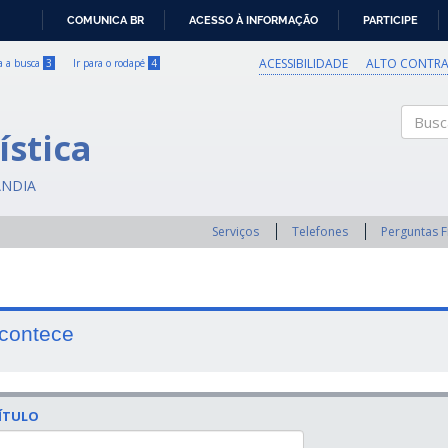
COMUNICA BR
ACESSO À INFORMAÇÃO
PARTICIPE
IR
PARA
ACESSIBILIDADE
ALTO CONTRA
ra a busca
3
Ir para o rodapé
4
O
CONTEÚDO
ística
Buscar
ÂNDIA
Serviços
Telefones
Perguntas 
contece
ÍTULO