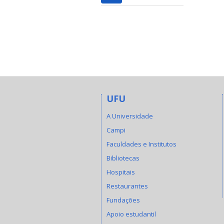
UFU
A Universidade
Campi
Faculdades e Institutos
Bibliotecas
Hospitais
Restaurantes
Fundações
Apoio estudantil