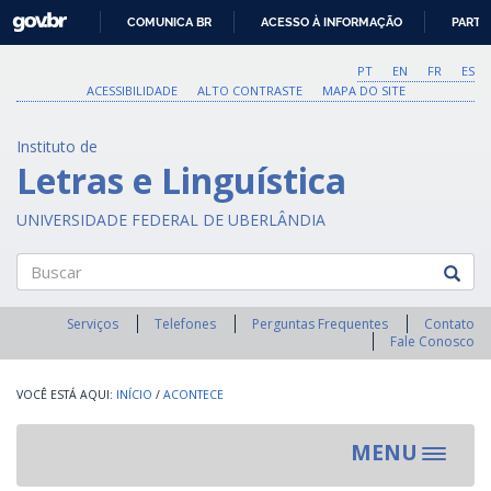
GOVBR
COMUNICA BR
ACESSO À INFORMAÇÃO
PARTI
IR
PARA
PT
EN
FR
ES
O
ACESSIBILIDADE
ALTO CONTRASTE
MAPA DO SITE
CONTEÚDO
Instituto de
Letras e Linguística
UNIVERSIDADE FEDERAL DE UBERLÂNDIA
Buscar
Serviços
Telefones
Perguntas Frequentes
Contato
Fale Conosco
INÍCIO
/
ACONTECE
MENU
Toggle
navigat