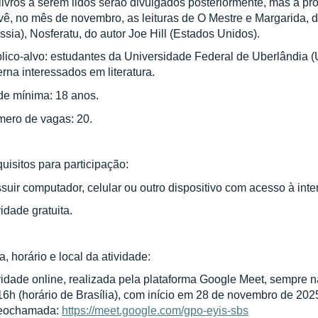
livros a serem lidos serão divulgados posteriormente, mas a p
vê, no mês de novembro, as leituras de O Mestre e Margarida, d
ssia), Nosferatu, do autor Joe Hill (Estados Unidos).
lico-alvo: estudantes da Universidade Federal de Uberlândi
erna interessados em literatura.
de mínima: 18 anos.
ero de vagas: 20.
uisitos para participação:
suir computador, celular ou outro dispositivo com acesso à inter
vidade gratuita.
a, horário e local da atividade:
vidade online, realizada pela plataforma Google Meet, sempre n
16h (horário de Brasília), com início em 28 de novembro de 202
deochamada:
https://meet.google.com/gpo-eyis-sbs