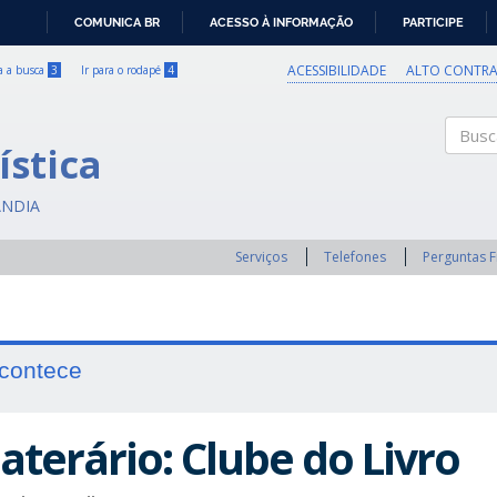
COMUNICA BR
ACESSO À INFORMAÇÃO
PARTICIPE
IR
PARA
ACESSIBILIDADE
ALTO CONTRA
ra a busca
3
Ir para o rodapé
4
O
CONTEÚDO
ística
Buscar
ÂNDIA
Serviços
Telefones
Perguntas 
contece
aterário: Clube do Livro