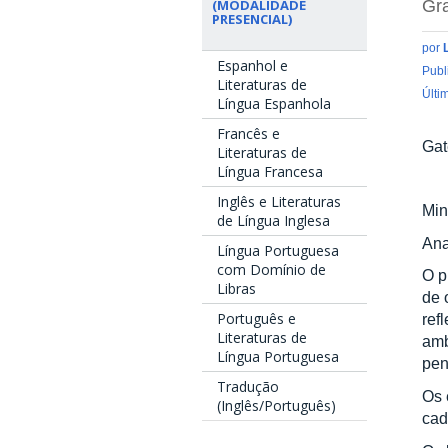
Gra
(MODALIDADE
PRESENCIAL)
por
Espanhol e
Publ
Literaturas de
Últi
Língua Espanhola
Francês e
Gat
Literaturas de
Língua Francesa
Inglês e Literaturas
Min
de Língua Inglesa
Ana
Língua Portuguesa
com Domínio de
O p
Libras
de 
Português e
ref
Literaturas de
amb
Língua Portuguesa
pen
Tradução
Os 
(Inglês/Português)
cad