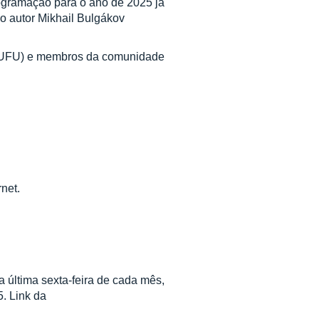
rogramação para o ano de 2025 já
o autor Mikhail Bulgákov
a (UFU) e membros da comunidade
net.
a última sexta-feira de cada mês,
5. Link da