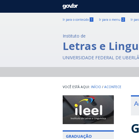
GOVBR
Ir para o conteúdo
1
Ir para o menu
2
Ir pa
Instituto de
Letras e Lingu
UNIVERSIDADE FEDERAL DE UBERL
INÍCIO
/
ACONTECE
A
G
GRADUAÇÃO