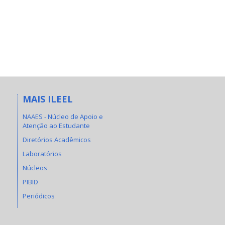
MAIS ILEEL
NAAES - Núcleo de Apoio e
Atenção ao Estudante
Diretórios Acadêmicos
Laboratórios
Núcleos
PIBID
Periódicos