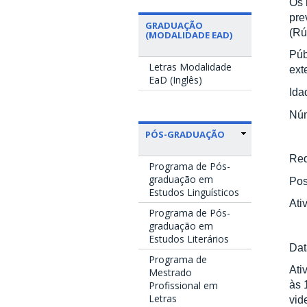
Os 
pre
GRADUAÇÃO
(Rú
(MODALIDADE EAD)
Púb
Letras Modalidade
ext
EaD (Inglês)
Ida
Núm
PÓS-GRADUAÇÃO
Req
Programa de Pós-
graduação em
Pos
Estudos Linguísticos
Ati
Programa de Pós-
graduação em
Estudos Literários
Dat
Programa de
Ati
Mestrado
Profissional em
às 
Letras
vi