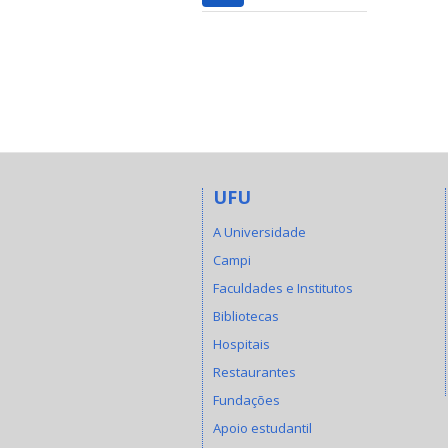
UFU
A Universidade
Campi
Faculdades e Institutos
Bibliotecas
Hospitais
Restaurantes
Fundações
Apoio estudantil