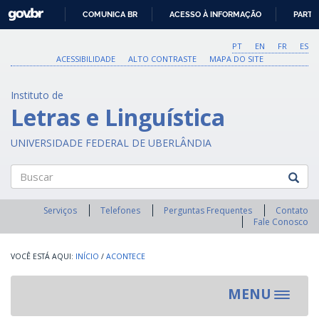
GOVBR
COMUNICA BR
ACESSO À INFORMAÇÃO
PARTI
IR
PARA
PT
EN
FR
ES
O
ACESSIBILIDADE
ALTO CONTRASTE
MAPA DO SITE
CONTEÚDO
Instituto de
Letras e Linguística
UNIVERSIDADE FEDERAL DE UBERLÂNDIA
Buscar
Serviços
Telefones
Perguntas Frequentes
Contato
Fale Conosco
INÍCIO
/
ACONTECE
MENU
Toggle
navigat