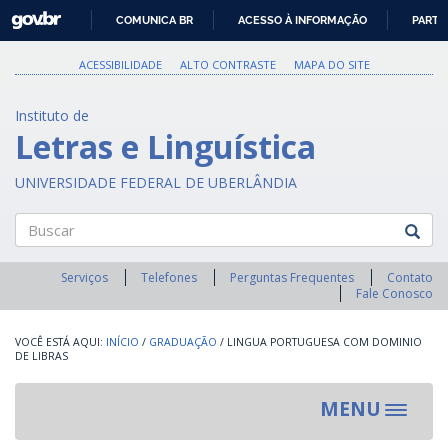
GOVBR
COMUNICA BR
ACESSO À INFORMAÇÃO
PARTI
IR
PARA
ACESSIBILIDADE
ALTO CONTRASTE
MAPA DO SITE
O
CONTEÚDO
Instituto de
Letras e Linguística
UNIVERSIDADE FEDERAL DE UBERLÂNDIA
Buscar
Serviços
Telefones
Perguntas Frequentes
Contato
Fale Conosco
INÍCIO
/
GRADUAÇÃO
/
LINGUA PORTUGUESA COM DOMINIO
DE LIBRAS
MENU
Toggle
navigat