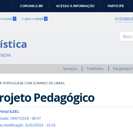
COMUNICA BR
ACESSO À INFORMAÇÃO
PARTICIPE
IR
PARA
ACESSIBIL
ra a busca
3
Ir para o rodapé
4
O
CONTEÚDO
ística
Buscar
ÂNDIA
Serviços
Telefones
Perguntas 
A PORTUGUESA COM DOMINIO DE LIBRAS
rojeto Pedagógico
Portal ILEEL
icado: 04/07/2018 - 08:47
ma modificação: 31/01/2023 - 10:25