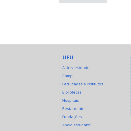
UFU
A Universidade
Campi
Faculdades e Institutos
Bibliotecas
Hospitais
Restaurantes
Fundações
Apoio estudantil