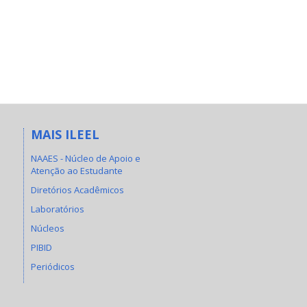
MAIS ILEEL
NAAES - Núcleo de Apoio e
Atenção ao Estudante
Diretórios Acadêmicos
Laboratórios
Núcleos
PIBID
Periódicos