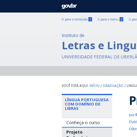
GOVBR
Ir para o conteúdo
1
Ir para o menu
2
Ir pa
Instituto de
Letras e Lingu
UNIVERSIDADE FEDERAL DE UBERL
INÍCIO
/
GRADUAÇÃO
/
LINGU
P
LÍNGUA PORTUGUESA
COM DOMÍNIO DE
LIBRAS
por
Conheça o curso
Publ
Últi
Projeto