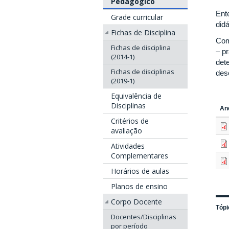
Pedagógico
Ent
Grade curricular
did
Fichas de Disciplina
Com
Fichas de disciplina
– p
(2014-1)
det
Fichas de disciplinas
des
(2019-1)
Equivalência de
Disciplinas
An
Critérios de
avaliação
Atividades
Complementares
Horários de aulas
Planos de ensino
Corpo Docente
Tópi
Docentes/Disciplinas
por período