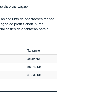
ão da organização
o conjunto de orientações teórico
rmação de profissionais numa
ial básico de orientação para o
Tamanho
25.49 MB
551.42 KB
315.35 KB