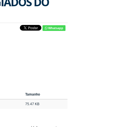
GIADOS DO
Whatsapp
Tamanho
75.47 KB