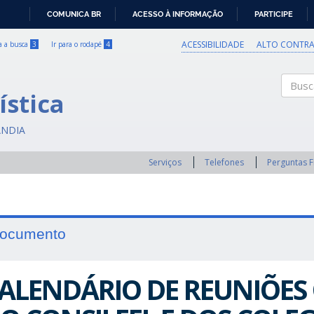
COMUNICA BR
ACESSO À INFORMAÇÃO
PARTICIPE
IR
PARA
ACESSIBILIDADE
ALTO CONTRA
ra a busca
3
Ir para o rodapé
4
O
CONTEÚDO
ística
Buscar
ÂNDIA
Serviços
Telefones
Perguntas 
ocumento
ALENDÁRIO DE REUNIÕES