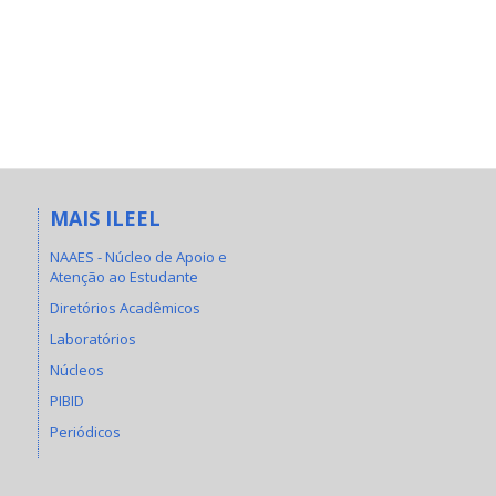
MAIS ILEEL
NAAES - Núcleo de Apoio e
Atenção ao Estudante
Diretórios Acadêmicos
Laboratórios
Núcleos
PIBID
Periódicos