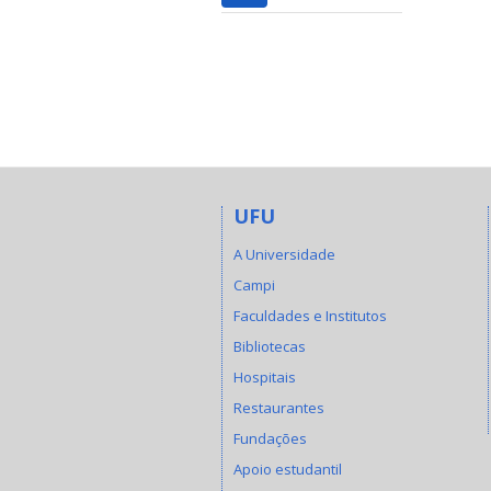
UFU
A Universidade
Campi
Faculdades e Institutos
Bibliotecas
Hospitais
Restaurantes
Fundações
Apoio estudantil