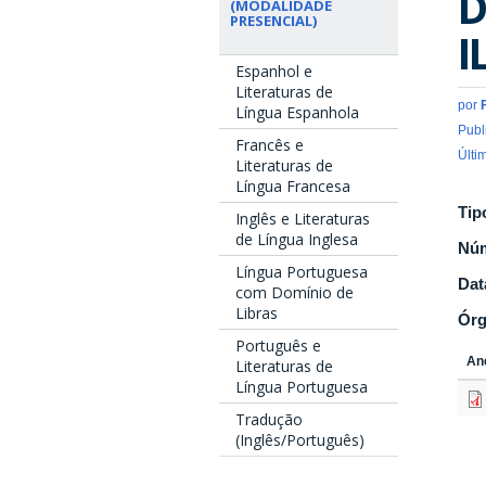
D
(MODALIDADE
PRESENCIAL)
I
Espanhol e
Literaturas de
por
Língua Espanhola
Publ
Francês e
Últi
Literaturas de
Língua Francesa
Tip
Inglês e Literaturas
de Língua Inglesa
Nú
Língua Portuguesa
Dat
com Domínio de
Libras
Ór
Português e
An
Literaturas de
Língua Portuguesa
Tradução
(Inglês/Português)