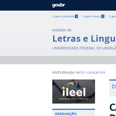
GOVBR
Ir para o conteúdo
1
Ir para o menu
2
Ir pa
Instituto de
Letras e Lingu
UNIVERSIDADE FEDERAL DE UBERL
INÍCIO
/
LEGISLACOES
D
C
GRADUAÇÃO