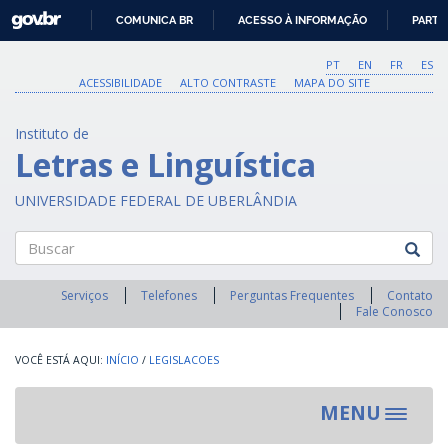
GOVBR
COMUNICA BR
ACESSO À INFORMAÇÃO
PARTI
IR
PARA
PT
EN
FR
ES
O
ACESSIBILIDADE
ALTO CONTRASTE
MAPA DO SITE
CONTEÚDO
Instituto de
Letras e Linguística
UNIVERSIDADE FEDERAL DE UBERLÂNDIA
Buscar
Serviços
Telefones
Perguntas Frequentes
Contato
Fale Conosco
INÍCIO
/
LEGISLACOES
MENU
Toggle
navigat