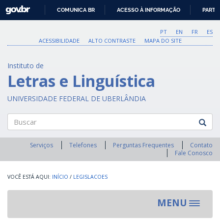
GOVBR
COMUNICA BR
ACESSO À INFORMAÇÃO
PARTI
IR
PARA
PT
EN
FR
ES
O
ACESSIBILIDADE
ALTO CONTRASTE
MAPA DO SITE
CONTEÚDO
Instituto de
Letras e Linguística
UNIVERSIDADE FEDERAL DE UBERLÂNDIA
Buscar
Serviços
Telefones
Perguntas Frequentes
Contato
Fale Conosco
INÍCIO
/
LEGISLACOES
MENU
Toggle
navigat