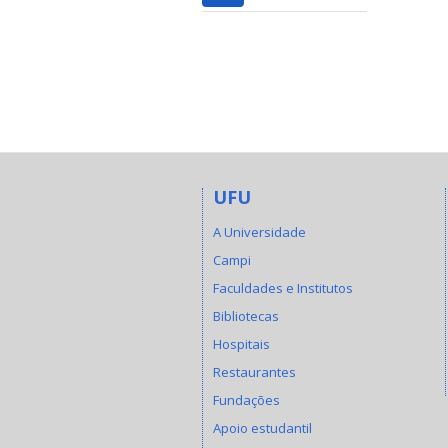
UFU
A Universidade
Campi
Faculdades e Institutos
Bibliotecas
Hospitais
Restaurantes
Fundações
Apoio estudantil