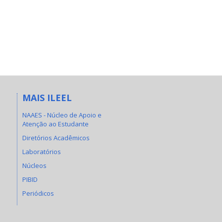
MAIS ILEEL
NAAES - Núcleo de Apoio e
Atenção ao Estudante
Diretórios Acadêmicos
Laboratórios
Núcleos
PIBID
Periódicos