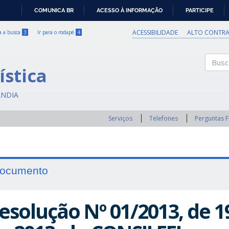
COMUNICA BR
ACESSO À INFORMAÇÃO
PARTICIPE
IR
PARA
ACESSIBILIDADE
ALTO CONTRA
ra a busca
3
Ir para o rodapé
4
O
CONTEÚDO
ística
Buscar
ÂNDIA
Serviços
Telefones
Perguntas 
ocumento
esolução Nº 01/2013, de 1