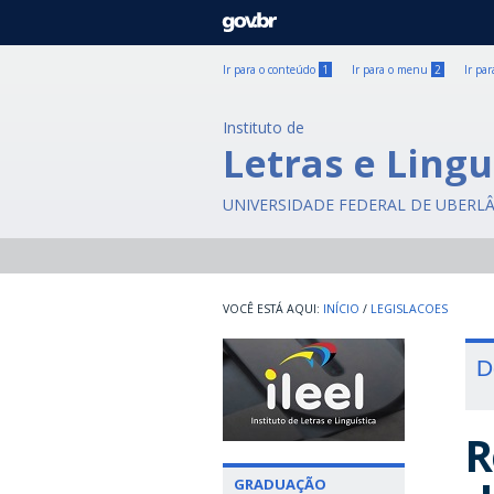
GOVBR
Ir para o conteúdo
1
Ir para o menu
2
Ir pa
Instituto de
Letras e Lingu
UNIVERSIDADE FEDERAL DE UBERL
INÍCIO
/
LEGISLACOES
D
R
GRADUAÇÃO