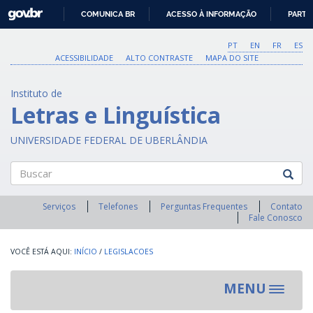
GOVBR
COMUNICA BR
ACESSO À INFORMAÇÃO
PARTI
IR
PARA
PT
EN
FR
ES
O
ACESSIBILIDADE
ALTO CONTRASTE
MAPA DO SITE
CONTEÚDO
Instituto de
Letras e Linguística
UNIVERSIDADE FEDERAL DE UBERLÂNDIA
Buscar
Serviços
Telefones
Perguntas Frequentes
Contato
Fale Conosco
INÍCIO
/
LEGISLACOES
MENU
Toggle
navigat