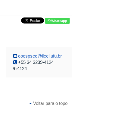
Whatsapp
coespsec@ileel.ufu.br
+55 34 3239-4124
R:
4124
Voltar para o topo