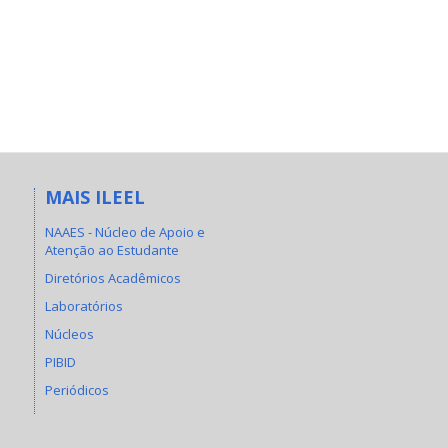
MAIS ILEEL
NAAES - Núcleo de Apoio e
Atenção ao Estudante
Diretórios Acadêmicos
Laboratórios
Núcleos
PIBID
Periódicos