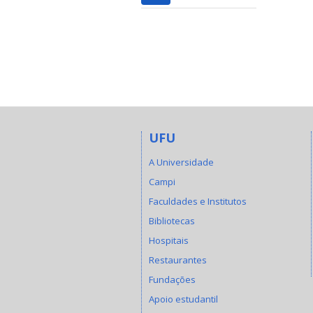
UFU
A Universidade
Campi
Faculdades e Institutos
Bibliotecas
Hospitais
Restaurantes
Fundações
Apoio estudantil