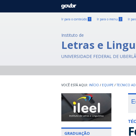
GOVBR
Ir para o conteúdo
1
Ir para o menu
2
Ir pa
Instituto de
Letras e Lingu
UNIVERSIDADE FEDERAL DE UBERL
INÍCIO
/
EQUIPE
/
TECNICO AD
E
TÉC
F
GRADUAÇÃO