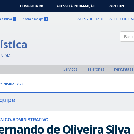
COMUNICA BR
ACESSO À INFORMAÇÃO
PARTICIPE
IR
PARA
ACESSIBILIDADE
ALTO CONTRA
ra a busca
3
Ir para o rodapé
4
O
CONTEÚDO
ística
Buscar
ÂNDIA
Serviços
Telefones
Perguntas 
MINISTRATIVOS
quipe
NICO-ADMINISTRATIVO
ernando de Oliveira Silva