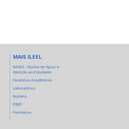
MAIS ILEEL
NAAES - Núcleo de Apoio e
Atenção ao Estudante
Diretórios Acadêmicos
Laboratórios
Núcleos
PIBID
Periódicos