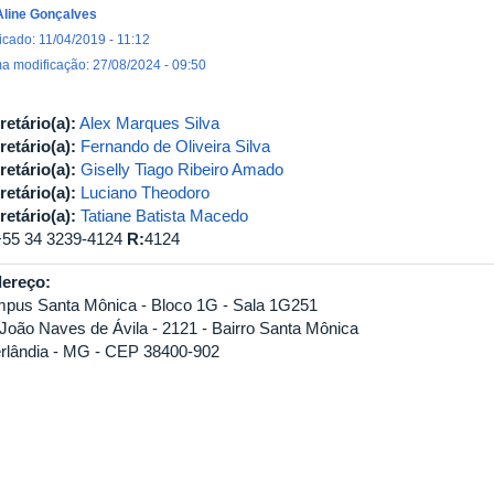
Aline Gonçalves
icado: 11/04/2019 - 11:12
ma modificação: 27/08/2024 - 09:50
retário(a):
Alex Marques Silva
retário(a):
Fernando de Oliveira Silva
retário(a):
Giselly Tiago Ribeiro Amado
retário(a):
Luciano Theodoro
retário(a):
Tatiane Batista Macedo
+55 34 3239-4124
R:
4124
ereço:
pus Santa Mônica - Bloco 1G - Sala 1G251
 João Naves de Ávila - 2121 - Bairro Santa Mônica
rlândia - MG - CEP 38400-902