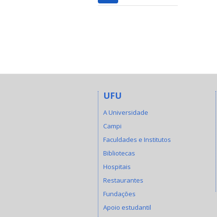
UFU
A Universidade
Campi
Faculdades e Institutos
Bibliotecas
Hospitais
Restaurantes
Fundações
Apoio estudantil