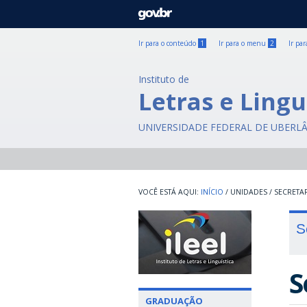
GOVBR
Ir para o conteúdo
1
Ir para o menu
2
Ir pa
Instituto de
Letras e Lingu
UNIVERSIDADE FEDERAL DE UBERL
INÍCIO
/
UNIDADES
/
SECRETA
S
S
GRADUAÇÃO