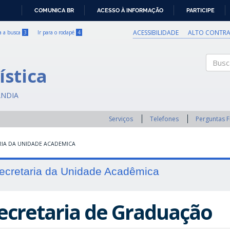
COMUNICA BR
ACESSO À INFORMAÇÃO
PARTICIPE
IR
PARA
ACESSIBILIDADE
ALTO CONTRA
ra a busca
3
Ir para o rodapé
4
O
CONTEÚDO
ística
Buscar
ÂNDIA
Serviços
Telefones
Perguntas 
RIA DA UNIDADE ACADEMICA
ecretaria da Unidade Acadêmica
ecretaria de Graduação