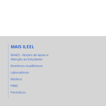
MAIS ILEEL
NAAES - Núcleo de Apoio e
Atenção ao Estudante
Diretórios Acadêmicos
Laboratórios
Núcleos
PIBID
Periódicos