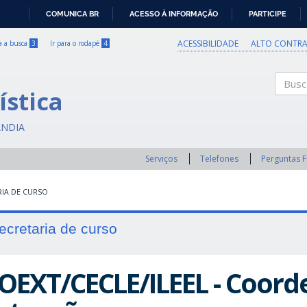
COMUNICA BR
ACESSO À INFORMAÇÃO
PARTICIPE
IR
PARA
ACESSIBILIDADE
ALTO CONTRA
ra a busca
3
Ir para o rodapé
4
O
CONTEÚDO
ística
Buscar
ÂNDIA
Serviços
Telefones
Perguntas 
RIA DE CURSO
ecretaria de curso
OEXT/CECLE/ILEEL - Coor