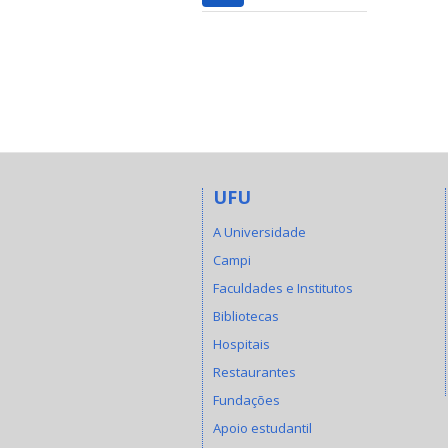
UFU
A Universidade
Campi
Faculdades e Institutos
Bibliotecas
Hospitais
Restaurantes
Fundações
Apoio estudantil