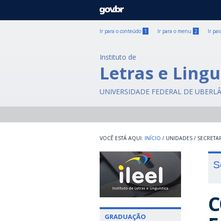
GOVBR
Ir para o conteúdo
1
Ir para o menu
2
Ir pa
Instituto de
Letras e Lingu
UNIVERSIDADE FEDERAL DE UBERL
INÍCIO
/
UNIDADES
/
SECRETA
S
C
GRADUAÇÃO