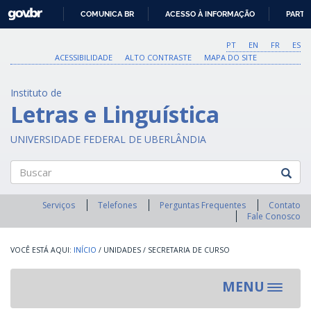
GOVBR
COMUNICA BR
ACESSO À INFORMAÇÃO
PARTI
IR
PARA
PT
EN
FR
ES
O
ACESSIBILIDADE
ALTO CONTRASTE
MAPA DO SITE
CONTEÚDO
Instituto de
Letras e Linguística
UNIVERSIDADE FEDERAL DE UBERLÂNDIA
Buscar
Serviços
Telefones
Perguntas Frequentes
Contato
Fale Conosco
INÍCIO
/
UNIDADES
/
SECRETARIA DE CURSO
MENU
Toggle
navigat