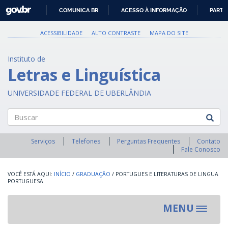
GOVBR
COMUNICA BR
ACESSO À INFORMAÇÃO
PARTI
IR
PARA
ACESSIBILIDADE
ALTO CONTRASTE
MAPA DO SITE
O
CONTEÚDO
Instituto de
Letras e Linguística
UNIVERSIDADE FEDERAL DE UBERLÂNDIA
Buscar
Serviços
Telefones
Perguntas Frequentes
Contato
Fale Conosco
INÍCIO
/
GRADUAÇÃO
/
PORTUGUES E LITERATURAS DE LINGUA
PORTUGUESA
MENU
Toggle
navigat