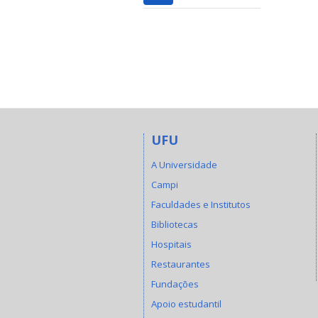
UFU
A Universidade
Campi
Faculdades e Institutos
Bibliotecas
Hospitais
Restaurantes
Fundações
Apoio estudantil