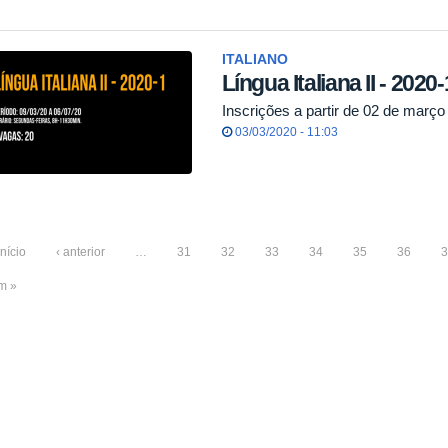
ITALIANO
Língua Italiana II - 2020-
Inscrições a partir de 02 de março
03/03/2020 - 11:03
início
‹ anterior
…
31
32
33
34
35
36
3
im »