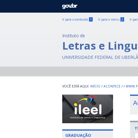
GOVBR
Ir para o conteúdo
1
Ir para o menu
2
Ir pa
Instituto de
Letras e Lingu
UNIVERSIDADE FEDERAL DE UBERL
INÍCIO
/
ACONTECE
/
/
WWW.PO
A
T
GRADUAÇÃO