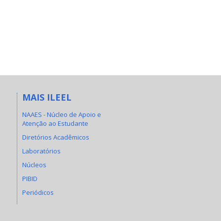
MAIS ILEEL
NAAES - Núcleo de Apoio e
Atenção ao Estudante
Diretórios Acadêmicos
Laboratórios
Núcleos
PIBID
Periódicos