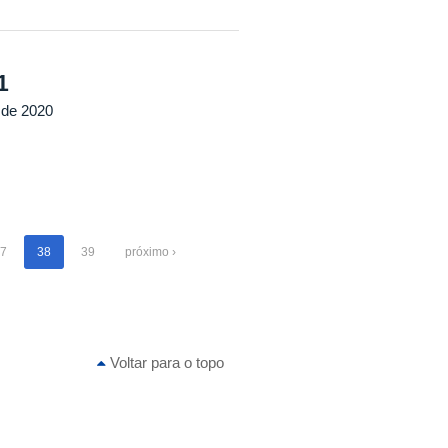
1
 de 2020
7
38
39
próximo ›
Voltar para o topo