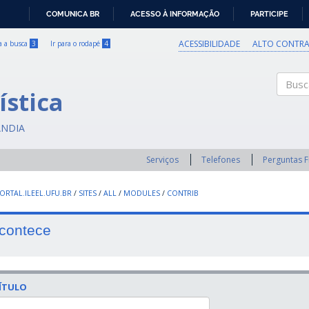
COMUNICA BR
ACESSO À INFORMAÇÃO
PARTICIPE
IR
PARA
ACESSIBILIDADE
ALTO CONTRA
ra a busca
3
Ir para o rodapé
4
O
CONTEÚDO
ística
Buscar
ÂNDIA
Serviços
Telefones
Perguntas 
RTAL.ILEEL.UFU.BR
/
SITES
/
ALL
/
MODULES
/
CONTRIB
contece
ÍTULO